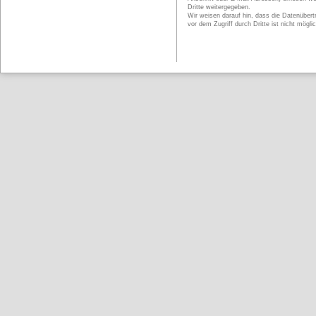
Dritte weitergegeben.
Wir weisen darauf hin, dass die Datenübert
vor dem Zugriff durch Dritte ist nicht möglic