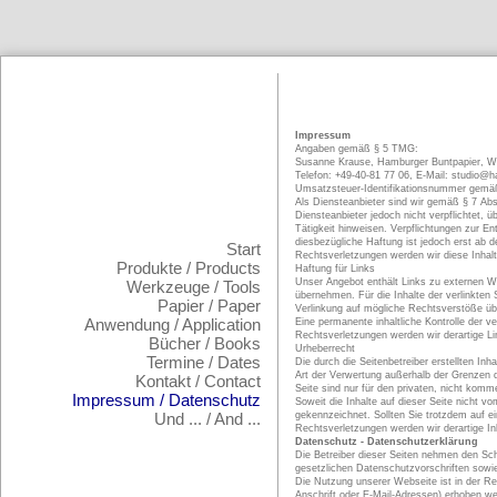
Impressum
Angaben gemäß § 5 TMG:
Susanne Krause, Hamburger Buntpapier, W
Telefon: +49-40-81 77 06, E-Mail: studio@
Umsatzsteuer-Identifikationsnummer gem
Als Diensteanbieter sind wir gemäß § 7 Abs
Diensteanbieter jedoch nicht verpflichtet,
Tätigkeit hinweisen. Verpflichtungen zur E
diesbezügliche Haftung ist jedoch erst ab
Start
Rechtsverletzungen werden wir diese Inhal
Produkte / Products
Haftung für Links
Unser Angebot enthält Links zu externen We
Werkzeuge / Tools
übernehmen. Für die Inhalte der verlinkten S
Papier / Paper
Verlinkung auf mögliche Rechtsverstöße übe
Anwendung / Application
Eine permanente inhaltliche Kontrolle der 
Rechtsverletzungen werden wir derartige L
Bücher / Books
Urheberrecht
Termine / Dates
Die durch die Seitenbetreiber erstellten In
Art der Verwertung außerhalb der Grenzen d
Kontakt / Contact
Seite sind nur für den privaten, nicht komm
Impressum / Datenschutz
Soweit die Inhalte auf dieser Seite nicht v
Und ... / And ...
gekennzeichnet. Sollten Sie trotzdem auf 
Rechtsverletzungen werden wir derartige I
Datenschutz - Datenschutzerklärung
Die Betreiber dieser Seiten nehmen den Sch
gesetzlichen Datenschutzvorschriften sowi
Die Nutzung unserer Webseite ist in der 
Anschrift oder E-Mail-Adressen) erhoben wer